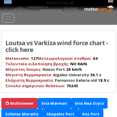
Meteo Stats
All
Loutsa vs Varkiza wind force chart -
click here
Meteocams:
127
Μετεωρολογικοί σταθμοί:
64
Τελευταία ειδοποίηση βροχής:
NO RAIN
Μέγιστος άνεμος:
Naxos Port
26 km/h
Μέγιστη θερμοκρασία:
Aigaleo University
36.1 c
Ελάχιστη θερμοκρασία:
Parnassos Kelaria old
18.9 c
Σύνολο σημερινών θεάσεων:
70245
📺 Multiviewer
Evia Marmari
Evia Nea Styra
Schinias Moraitis
Skopelos Port
Kos Port