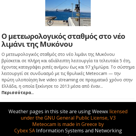
Ο μετεωρολογικός σταθμός στο νέο
λιμάνι της Μυκόνου
Ο μετεωρολογικός σταθμός στο νέο λιμάνι της Μυκόνου
βρίσκεται σε πλήρη και αδιάλειπτη λειτουργία τα τελευταία 5 έτη,
έχοντας καταγράψει ριπές ανέμου έως και 97 χλμ/ώρα. Το σύστημα
λειτουργεί σε συνδυασμό με τις θρυλικές Meteocam — την
πρώτη υλοποίηση live video streaming σε πραγματικό χρόνο στην
Ελλάδα, η οποία ξεκίνησε το 2013 μέσα από έναν...
Περισσότερα..
Weather pages in this site are using Weewx
licensed
under the GNU General Public License, V3
Meteocam is made in Greece by
Cybex SA
Information Systems and Networking