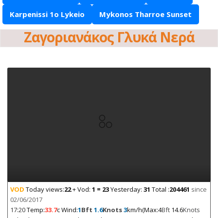
Karpenissi 1o Lykeio
Mykonos Tharroe Sunset
Ζαγοριανάκος Γλυκά Νερά
VOD
Today views:
22
+ Vod:
1 = 23
Yesterday:
31
Total :
204461
since
02/06/2017
17:20
Temp:
33.7
c Wind:
1
Bft
1.6
Knots
3
km/h(Max:4
Bft
14.6
Knots