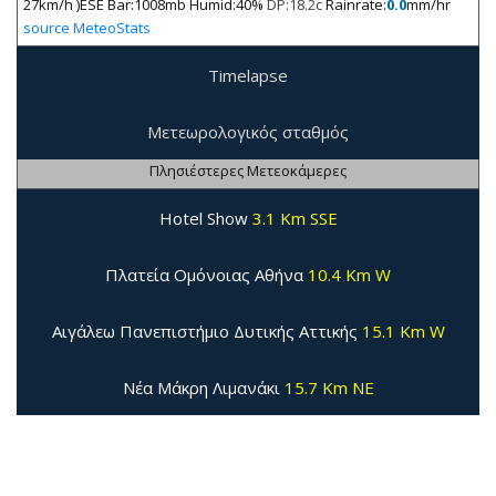
27km/h )ESE Bar:1008mb Humid:40%
DP:18.2c
Rainrate:
0.0
mm/hr
source MeteoStats
Timelapse
Μετεωρολογικός σταθμός
Πλησιέστερες Μετεοκάμερες
Hotel Show
3.1 Km SSE
Πλατεία Ομόνοιας Αθήνα
10.4 Km W
Αιγάλεω Πανεπιστήμιο Δυτικής Αττικής
15.1 Km W
Νέα Μάκρη Λιμανάκι
15.7 Km NE