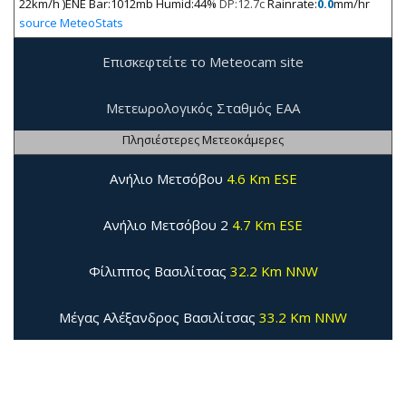
22km/h )ENE Bar:1012mb Humid:44%
DP:12.7c
Rainrate:
0.0
mm/hr
source MeteoStats
Επισκεφτείτε το Meteocam site
Μετεωρολογικός Σταθμός ΕΑΑ
Πλησιέστερες Μετεοκάμερες
Ανήλιο Μετσόβου
4.6 Km ESE
Ανήλιο Μετσόβου 2
4.7 Km ESE
Φίλιππος Βασιλίτσας
32.2 Km NNW
Μέγας Αλέξανδρος Βασιλίτσας
33.2 Km NNW