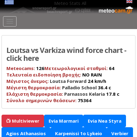
Meteo Stats
All
Loutsa vs Varkiza wind force chart -
click here
Meteocams:
126
Μετεωρολογικοί σταθμοί:
64
Τελευταία ειδοποίηση βροχής:
NO RAIN
Μέγιστος άνεμος:
Loutsa Forward
24 km/h
Μέγιστη θερμοκρασία:
Palladio School
36.4 c
Ελάχιστη θερμοκρασία:
Parnassos Kelaria
17.8 c
Σύνολο σημερινών θεάσεων:
75364
📺 Multiviewer
Evia Marmari
Evia Nea Styra
Agios Athanasios
Karpenissi 1o Lykeio
Verbier