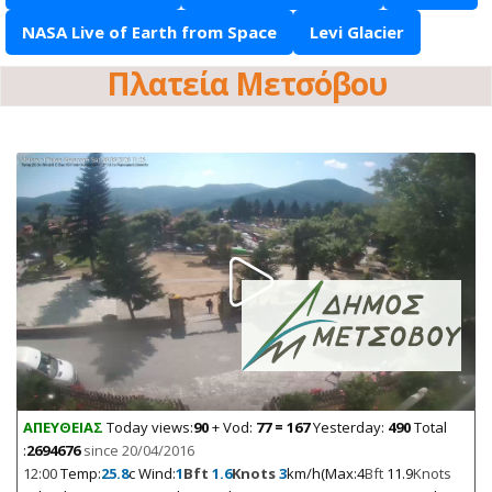
NASA Live of Earth from Space
Levi Glacier
Πλατεία Μετσόβου
ΑΠΕΥΘΕΙΑΣ
Today views:
90
+ Vod:
77 = 167
Yesterday:
490
Total
:
2694676
since 20/04/2016
12:00
Temp:
25.8
c Wind:
1
Bft
1.6
Knots
3
km/h(Max:4
Bft
11.9
Knots