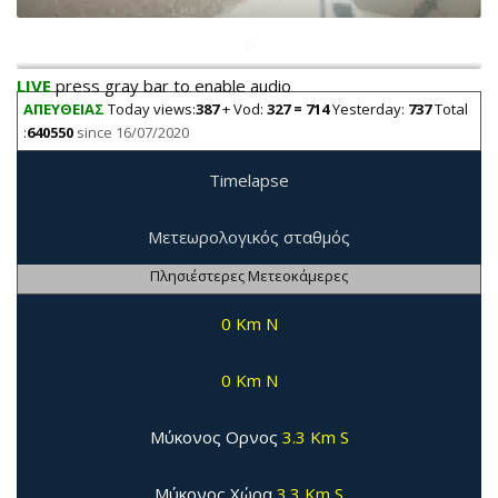
LIVE
press gray bar to enable audio
ΑΠΕΥΘΕΙΑΣ
Today views:
387
+ Vod:
327 = 714
Yesterday:
737
Total
:
640550
since 16/07/2020
Timelapse
Μετεωρολογικός σταθμός
Πλησιέστερες Μετεοκάμερες
0 Km N
0 Km N
Μύκονος Ορνος
3.3 Km S
Μύκονος Χώρα
3.3 Km S