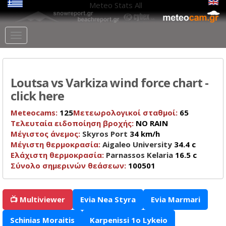
Meteo Stats
All
Loutsa vs Varkiza wind force chart -
click here
Meteocams:
125
Μετεωρολογικοί σταθμοί:
65
Τελευταία ειδοποίηση βροχής:
NO RAIN
Μέγιστος άνεμος:
Skyros Port
34 km/h
Μέγιστη θερμοκρασία:
Aigaleo University
34.4 c
Ελάχιστη θερμοκρασία:
Parnassos Kelaria
16.5 c
Σύνολο σημερινών θεάσεων:
100501
📺 Multiviewer
Evia Nea Styra
Evia Marmari
Schinias Moraitis
Karpenissi 1o Lykeio