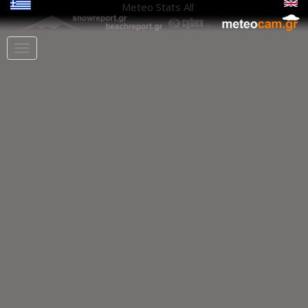
Meteo Stats
All