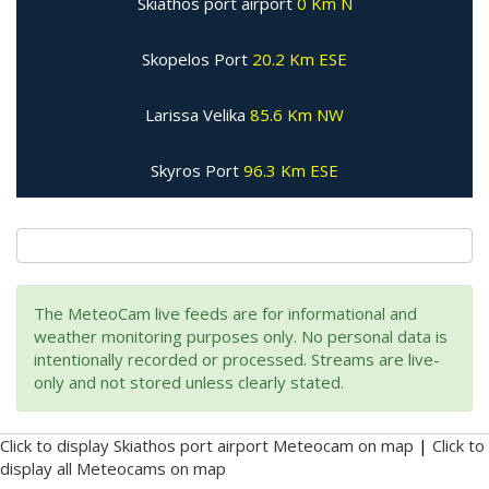
Skiathos port airport
0 Km N
Skopelos Port
20.2 Km ESE
Larissa Velika
85.6 Km NW
Skyros Port
96.3 Km ESE
The MeteoCam live feeds are for informational and
weather monitoring purposes only. No personal data is
intentionally recorded or processed. Streams are live-
only and not stored unless clearly stated.
Click to display Skiathos port airport Meteocam on map
|
Click to
display all Meteocams on map