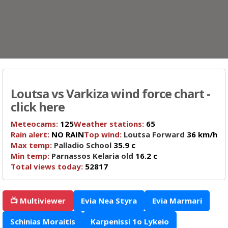
Loutsa vs Varkiza wind force chart -
click here
Meteocams:
125
Weather stations:
65
Rain alert:
NO RAIN
Top wind:
Loutsa Forward
36 km/h
Max temp:
Palladio School
35.9 c
Min temp:
Parnassos Kelaria old
16.2 c
Total views today:
52817
📺 Multiviewer
Evia Nea Styra
Evia Marmari
Schinias Moraitis
Karpenissi 1o Lykeio