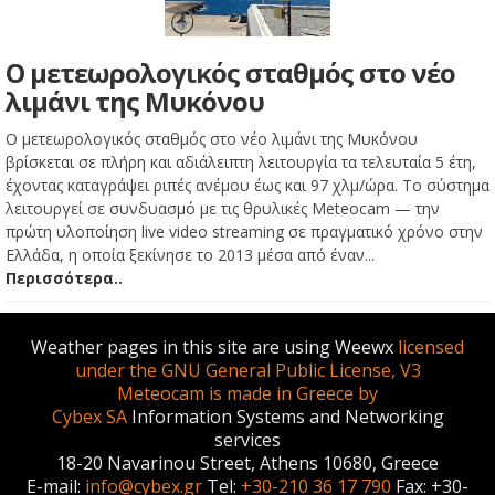
Ο μετεωρολογικός σταθμός στο νέο
λιμάνι της Μυκόνου
Ο μετεωρολογικός σταθμός στο νέο λιμάνι της Μυκόνου
βρίσκεται σε πλήρη και αδιάλειπτη λειτουργία τα τελευταία 5 έτη,
έχοντας καταγράψει ριπές ανέμου έως και 97 χλμ/ώρα. Το σύστημα
λειτουργεί σε συνδυασμό με τις θρυλικές Meteocam — την
πρώτη υλοποίηση live video streaming σε πραγματικό χρόνο στην
Ελλάδα, η οποία ξεκίνησε το 2013 μέσα από έναν...
Περισσότερα..
Weather pages in this site are using Weewx
licensed
under the GNU General Public License, V3
Meteocam is made in Greece by
Cybex SA
Information Systems and Networking
services
18-20 Navarinou Street, Athens 10680, Greece
E-mail:
info@cybex.gr
Tel:
+30-210 36 17 790
Fax: +30-