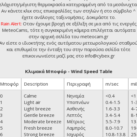
ελάχιστη/μέγιστη θερμοκρασία κατεγραμμένη από τα μεσάνυχτα
Αν κάνετε κλικ στις επικεφαλίδες των στηλών ή στο σύμβολο ^
έχετε ανάλογες ταξινομήσεις. Δοκιμάστε το.
Rain Alert:
Οταν έχουμε βροχή σε εξέλιξη σε μια από τις ενεργές
MeteoCams, τότε η συγκεκριμένη κάμερα επιλέγεται αυτόματα
στην αρχική σελίδα του
meteocam.gr
Αν είστε ο ιδιοκτήτης ενός αυτόματου μετεωρολογικού σταθμο
και επιθυμείτε την ένταξη του στην παρούσα σελίδα τότε
επικοινωνείστε μαζί μας στο info@cybex.gr
Κλιμακά Μποφόρ - Wind Speed Table
Μποφόρ
Description
Περιγραφή
m/sec
mil
0
Calme
Νηνεμία
<0.4
<1
1
Light air
Υποπνέων
0.4-1.5
1-
2
Light breeze
Ασθενής
1.6-3.3
4-
3
Gentle breeze
Λεπτός
3.4-5.4
8-
4
Moderate breeze
Μέτριος
5.5-7.9
13
5
Fresh breeze
Λαμπρός
8.0-10.7
19
6
Strong breeze
Ισχυρός
10.8-13.8
25