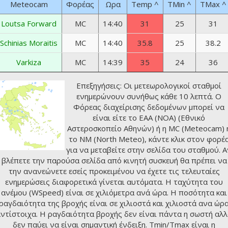
Meteocam
Φορέας
Ωρα
Temp
^
TMin
^
TMax
^
Loutsa Forward
MC
14:40
31
25
31
Schinias Moraitis
MC
14:40
35.8
25
38.2
Varkiza
MC
14:39
35
24
36
Επεξηγήσεις: Οι μετεωρολογικοί σταθμοί
ενημερώνουν συνήθως κάθε 10 λεπτά. Ο
Φόρεας διαχείρισης δεδομένων μπορεί να
είναι είτε το ΕΑΑ (NOA) (
Εθνικό
Αστεροσκοπείο Αθηνών
) ή η MC (Meteocam) 
το NM (
North Meteo
), κάντε κλικ στον φορέ
για να μεταβείτε στην σελίδα του σταθμού. Α
βλέπετε την παρούσα σελίδα από κινητή συσκευή θα πρέπει να
την ανανεώνετε εσείς προκειμένου να έχετε τις τελευταίες
ενημερώσεις διαφορετικά γίνεται αυτόματα. Η ταχύτητα του
ανέμου (WSpeed) είναι σε χιλιόμετρα ανά ώρα. Η ποσότητα και
ραγδαιότητα της βροχής είναι σε χιλιοστά και χιλιοστά ανα ώρ
ντίστοιχα. Η ραγδαιότητα βροχής δεν είναι πάντα η σωστή αλ
δεν παύει να είναι σημαντική ένδειξη. Tmin/Tmax είναι η