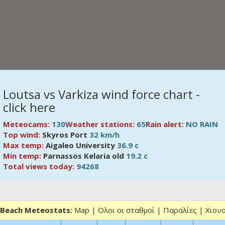
Loutsa vs Varkiza wind force chart -
click here
Meteocams:
130
Weather stations:
65
Rain alert:
NO RAIN
Top wind:
Skyros Port
32 km/h
Max temp:
Aigaleo University
36.9 c
Min temp:
Parnassos Kelaria old
19.2 c
Total views today:
94268
Beach Meteostats:
Map
|
Ολοι οι σταθμοί
|
Παραλίες
|
Χιον