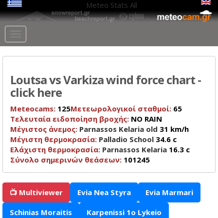
Meteo Stats
All
Loutsa vs Varkiza wind force chart -
click here
Meteocams:
125
Μετεωρολογικοί σταθμοί:
65
Τελευταία ειδοποίηση βροχής:
NO RAIN
Μέγιστος άνεμος:
Parnassos Kelaria old
31 km/h
Μέγιστη θερμοκρασία:
Palladio School
34.6 c
Ελάχιστη θερμοκρασία:
Parnassos Kelaria
16.3 c
Σύνολο σημερινών θεάσεων:
101245
📺 Multiviewer
Evia Nea Styra
Evia Marmari
Schinias Moraitis
Karpenissi 1o Lykeio