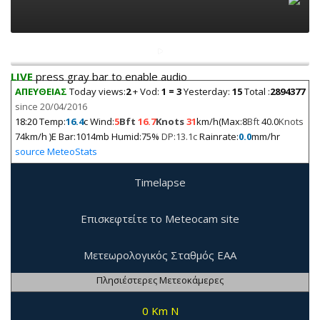
LIVE
press gray bar to enable audio
ΑΠΕΥΘΕΙΑΣ
Today views:
2
+ Vod:
1 = 3
Yesterday:
15
Total :
2894377
since 20/04/2016
18:20
Temp:
16.4
c Wind:
5
Bft
16.7
Knots
31
km/h(Max:8
Bft
40.0
Knots
74km/h )E Bar:1014mb Humid:75%
DP:13.1c
Rainrate:
0.0
mm/hr
source MeteoStats
Timelapse
Επισκεφτείτε το Meteocam site
Μετεωρολογικός Σταθμός ΕΑΑ
Πλησιέστερες Μετεοκάμερες
0 Km N