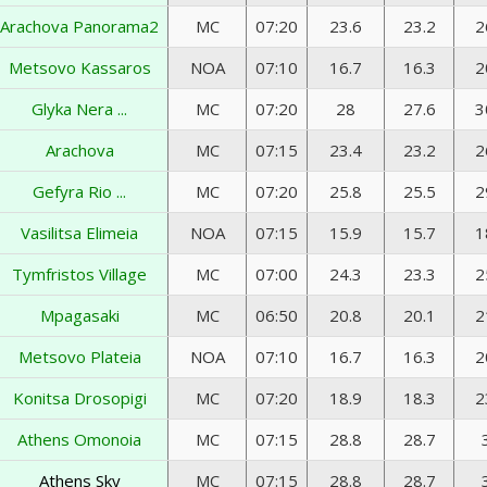
Arachova Panorama2
MC
07:20
23.6
23.2
2
Metsovo Kassaros
NOA
07:10
16.7
16.3
2
Glyka Nera ...
MC
07:20
28
27.6
3
Arachova
MC
07:15
23.4
23.2
2
Gefyra Rio ...
MC
07:20
25.8
25.5
2
Vasilitsa Elimeia
NOA
07:15
15.9
15.7
1
Tymfristos Village
MC
07:00
24.3
23.3
2
Mpagasaki
MC
06:50
20.8
20.1
2
Metsovo Plateia
NOA
07:10
16.7
16.3
2
Konitsa Drosopigi
MC
07:20
18.9
18.3
2
Athens Omonoia
MC
07:15
28.8
28.7
Athens Sky
MC
07:15
28.8
28.7