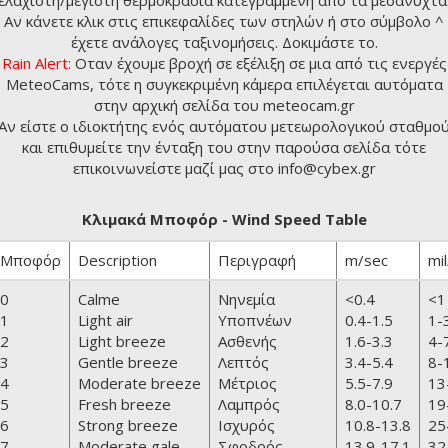
ελάχιστη/μέγιστη θερμοκρασία κατεγραμμένη από τα μεσάνυχτα
Αν κάνετε κλικ στις επικεφαλίδες των στηλών ή στο σύμβολο ^
έχετε ανάλογες ταξινομήσεις. Δοκιμάστε το.
Rain Alert:
Οταν έχουμε βροχή σε εξέλιξη σε μια από τις ενεργές
MeteoCams, τότε η συγκεκριμένη κάμερα επιλέγεται αυτόματα
στην αρχική σελίδα του
meteocam.gr
Αν είστε ο ιδιοκτήτης ενός αυτόματου μετεωρολογικού σταθμο
και επιθυμείτε την ένταξη του στην παρούσα σελίδα τότε
επικοινωνείστε μαζί μας στο info@cybex.gr
Κλιμακά Μποφόρ - Wind Speed Table
Μποφόρ
Description
Περιγραφή
m/sec
mil
0
Calme
Νηνεμία
<0.4
<1
1
Light air
Υποπνέων
0.4-1.5
1-
2
Light breeze
Ασθενής
1.6-3.3
4-
3
Gentle breeze
Λεπτός
3.4-5.4
8-
4
Moderate breeze
Μέτριος
5.5-7.9
13
5
Fresh breeze
Λαμπρός
8.0-10.7
19
6
Strong breeze
Ισχυρός
10.8-13.8
25
7
Moderate gale
Σφοδρός
13.9-17.1
32