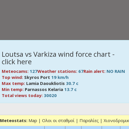
Loutsa vs Varkiza wind force chart -
click here
Meteocams:
127
Weather stations:
67
Rain alert:
NO RAIN
Top wind:
Skyros Port
19 km/h
Max temp:
Lamia Daoukliotis
30.7 c
Min temp:
Parnassos Kelaria
13.7 c
Total views today:
30020
Meteostats:
Map
|
Ολοι οι σταθμοί
|
Παραλίες
|
Χιονοδρομι