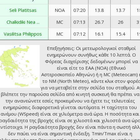
Seli Platitsas
NOA
07:20
13.8
13.7
1
Chalkidiki Nea ...
MC
07:13
26.7
26
3
Vasilitsa Philippos
MC
07:12
16.1
15.4
1
Επεξηγήσεις: Οι μετεωρολογικοί σταθμοί
ενημερώνουν συνήθως κάθε 10 λεπτά. Ο
Φόρεας διαχείρισης δεδομένων μπορεί να
είναι είτε το ΕΑΑ (NOA) (
Εθνικό
Αστεροσκοπείο Αθηνών
) ή η MC (Meteocam) 
το NM (
North Meteo
), κάντε κλικ στον φορέ
για να μεταβείτε στην σελίδα του σταθμού. Α
βλέπετε την παρούσα σελίδα από κινητή συσκευή θα πρέπει να
την ανανεώνετε εσείς προκειμένου να έχετε τις τελευταίες
ενημερώσεις διαφορετικά γίνεται αυτόματα. Η ταχύτητα του
ανέμου (WSpeed) είναι σε χιλιόμετρα ανά ώρα. Η ποσότητα και
ραγδαιότητα της βροχής είναι σε χιλιοστά και χιλιοστά ανα ώρ
ντίστοιχα. Η ραγδαιότητα βροχής δεν είναι πάντα η σωστή αλ
δεν παύει να είναι σημαντική ένδειξη. Tmin/Tmax είναι η