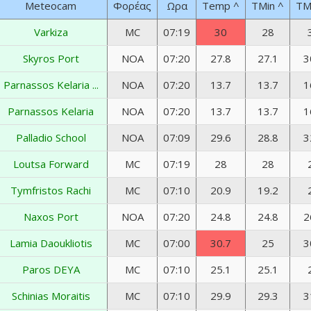
Meteocam
Φορέας
Ωρα
Temp
^
TMin
^
TM
Varkiza
MC
07:19
30
28
Skyros Port
NOA
07:20
27.8
27.1
3
Parnassos Kelaria ...
NOA
07:20
13.7
13.7
1
Parnassos Kelaria
NOA
07:20
13.7
13.7
1
Palladio School
NOA
07:09
29.6
28.8
3
Loutsa Forward
MC
07:19
28
28
Tymfristos Rachi
MC
07:10
20.9
19.2
Naxos Port
NOA
07:20
24.8
24.8
2
Lamia Daoukliotis
MC
07:00
30.7
25
3
Paros DEYA
MC
07:10
25.1
25.1
Schinias Moraitis
MC
07:10
29.9
29.3
3