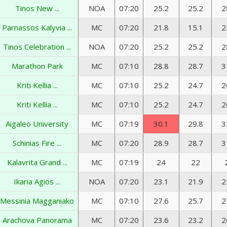
Tinos New ...
NOA
07:20
25.2
25.2
2
Parnassos Kalyvia ...
MC
07:20
21.8
15.1
2
Tinos Celebration ...
NOA
07:20
25.2
25.2
2
Marathon Park
MC
07:10
28.8
28.7
3
Kriti Kellia ...
MC
07:10
25.2
24.7
2
Kriti Kellia ...
MC
07:10
25.2
24.7
2
Aigaleo University
MC
07:19
30.1
29.8
3
Schinias Fire ...
MC
07:20
28.9
28.7
3
Kalavrita Grand ...
MC
07:19
24
22
Ikaria Agios ...
NOA
07:20
23.1
21.9
2
Messinia Magganiako
MC
07:10
27.6
25.7
2
Arachova Panorama
MC
07:20
23.6
23.2
2