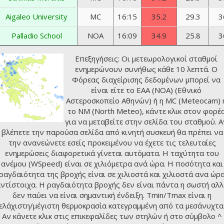
Aigaleo University
MC
16:15
35.2
29.3
3
Palladio School
NOA
16:09
34.9
25.8
3
Επεξηγήσεις: Οι μετεωρολογικοί σταθμοί
ενημερώνουν συνήθως κάθε 10 λεπτά. Ο
Φόρεας διαχείρισης δεδομένων μπορεί να
είναι είτε το ΕΑΑ (NOA) (
Εθνικό
Αστεροσκοπείο Αθηνών
) ή η MC (Meteocam) 
το NM (
North Meteo
), κάντε κλικ στον φορέ
για να μεταβείτε στην σελίδα του σταθμού. Α
βλέπετε την παρούσα σελίδα από κινητή συσκευή θα πρέπει να
την ανανεώνετε εσείς προκειμένου να έχετε τις τελευταίες
ενημερώσεις διαφορετικά γίνεται αυτόματα. Η ταχύτητα του
ανέμου (WSpeed) είναι σε χιλιόμετρα ανά ώρα. Η ποσότητα και
ραγδαιότητα της βροχής είναι σε χιλιοστά και χιλιοστά ανα ώρ
ντίστοιχα. Η ραγδαιότητα βροχής δεν είναι πάντα η σωστή αλ
δεν παύει να είναι σημαντική ένδειξη. Tmin/Tmax είναι η
ελάχιστη/μέγιστη θερμοκρασία κατεγραμμένη από τα μεσάνυχτα
Αν κάνετε κλικ στις επικεφαλίδες των στηλών ή στο σύμβολο ^