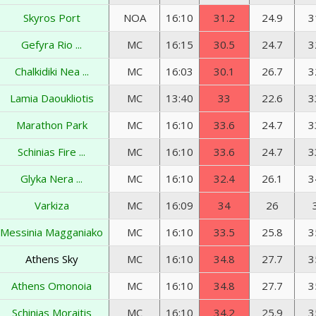
Skyros Port
NOA
16:10
31.2
24.9
3
Gefyra Rio ...
MC
16:15
30.5
24.7
3
Chalkidiki Nea ...
MC
16:03
30.1
26.7
3
Lamia Daoukliotis
MC
13:40
33
22.6
3
Marathon Park
MC
16:10
33.6
24.7
3
Schinias Fire ...
MC
16:10
33.6
24.7
3
Glyka Nera ...
MC
16:10
32.4
26.1
3
Varkiza
MC
16:09
34
26
Messinia Magganiako
MC
16:10
33.5
25.8
3
Athens Sky
MC
16:10
34.8
27.7
3
Athens Omonoia
MC
16:10
34.8
27.7
3
Schinias Moraitis
MC
16:10
34.2
25.9
3