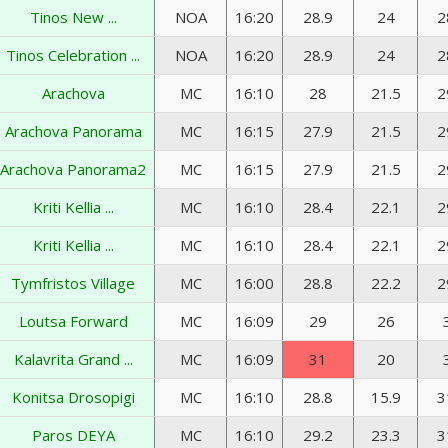
Tinos New ...
NOA
16:20
28.9
24
2
Tinos Celebration ...
NOA
16:20
28.9
24
2
Arachova
MC
16:10
28
21.5
2
Arachova Panorama
MC
16:15
27.9
21.5
2
Arachova Panorama2
MC
16:15
27.9
21.5
2
Kriti Kellia ...
MC
16:10
28.4
22.1
2
Kriti Kellia ...
MC
16:10
28.4
22.1
2
Tymfristos Village
MC
16:00
28.8
22.2
2
Loutsa Forward
MC
16:09
29
26
Kalavrita Grand ...
MC
16:09
31
20
Konitsa Drosopigi
MC
16:10
28.8
15.9
3
Paros DEYA
MC
16:10
29.2
23.3
3