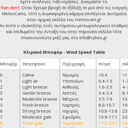
έχετε ανάλογες ταξινομήσεις. Δοκιμάστε το.
Rain Alert:
Οταν έχουμε βροχή σε εξέλιξη σε μια από τις ενεργές
MeteoCams, τότε η συγκεκριμένη κάμερα επιλέγεται αυτόματα
στην αρχική σελίδα του
meteocam.gr
Αν είστε ο ιδιοκτήτης ενός αυτόματου μετεωρολογικού σταθμο
και επιθυμείτε την ένταξη του στην παρούσα σελίδα τότε
επικοινωνείστε μαζί μας στο info@cybex.gr
Κλιμακά Μποφόρ - Wind Speed Table
Μποφόρ
Description
Περιγραφή
m/sec
mil
0
Calme
Νηνεμία
<0.4
<1
1
Light air
Υποπνέων
0.4-1.5
1-
2
Light breeze
Ασθενής
1.6-3.3
4-
3
Gentle breeze
Λεπτός
3.4-5.4
8-
4
Moderate breeze
Μέτριος
5.5-7.9
13
5
Fresh breeze
Λαμπρός
8.0-10.7
19
6
Strong breeze
Ισχυρός
10.8-13.8
25
7
Moderate gale
Σφοδρός
13.9-17.1
32
8
Fresh gale
Ορμητικός
17.2-20.7
39