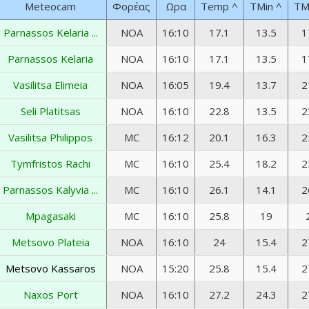
Meteocam
Φορέας
Ωρα
Temp
^
TMin
^
TM
Parnassos Kelaria ...
NOA
16:10
17.1
13.5
1
Parnassos Kelaria
NOA
16:10
17.1
13.5
1
Vasilitsa Elimeia
NOA
16:05
19.4
13.7
2
Seli Platitsas
NOA
16:10
22.8
13.5
2
Vasilitsa Philippos
MC
16:12
20.1
16.3
2
Tymfristos Rachi
MC
16:10
25.4
18.2
2
Parnassos Kalyvia ...
MC
16:10
26.1
14.1
2
Mpagasaki
MC
16:10
25.8
19
Metsovo Plateia
NOA
16:10
24
15.4
2
Metsovo Kassaros
NOA
15:20
25.8
15.4
2
Naxos Port
NOA
16:10
27.2
24.3
2