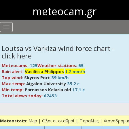
meteocam.gr
Loutsa vs Varkiza wind force chart -
click here
Meteocams:
125
Weather stations:
65
Rain alert:
Vasilitsa Philippos
1.2 mm/h
Top wind:
Skyros Port
39 km/h
Max temp:
Aigaleo University
35.2 c
Min temp:
Parnassos Kelaria old
17.1 c
Total views today:
67453
Meteostats:
Map
|
Ολοι οι σταθμοί
|
Παραλίες
|
Χιονοδρομι